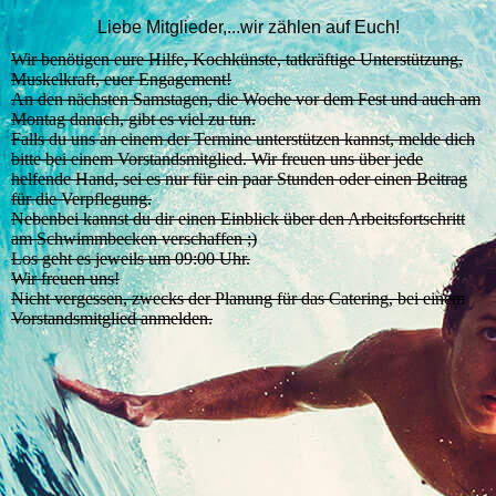
Liebe Mitglieder,
...wir zählen auf Euch!
Wir benötigen eure Hilfe, Kochkünste, tatkräftige Unterstützung,
Muskelkraft, euer Engagement!
An den nächsten Samstagen, die Woche vor dem Fest und auch am
Montag danach, gibt es viel zu tun.
Falls du uns an einem der Termine unterstützen kannst, melde dich
bitte bei einem Vorstandsmitglied. Wir freuen uns über jede
helfende Hand, sei es nur für ein paar Stunden oder einen Beitrag
für die Verpflegung.
Nebenbei kannst du dir einen Einblick über den Arbeitsfortschritt
am Schwimmbecken verschaffen ;)
Los geht es jeweils um 09:00 Uhr.
Wir freuen uns!
Nicht vergessen, zwecks der Planung für das Catering, bei einem
Vorstandsmitglied anmelden.