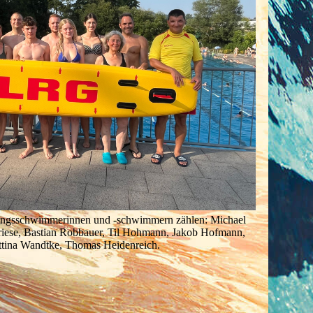
ttungsschwimmerinnen und -schwimmern zählen: Michael
Friese, Bastian Robbauer, Til Hohmann, Jakob Hofmann,
ettina Wandtke, Thomas Heidenreich.