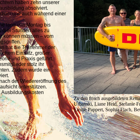
chtern haben zehn unserer
ausbildung absolviert.
tudium und auch während einer
he lang von Montag bis
s drei Stunden alles zu
er können müssen – vom
gsgriffen.
 hat die Teilnehmer der
lichem Einsatz, großer
rie und Praxis geführt.
mitglieder stolz ihr
ten. Zudem wurde ein
iert.
 nach der Wiedereröffnung des
ufsicht unterstützen.
en Ausbildungskosten
Zu den frisch ausgebildeten Re
Urbanski, Liane Heid, Stefanie 
Emilie Pappert, Sophia Flach, B