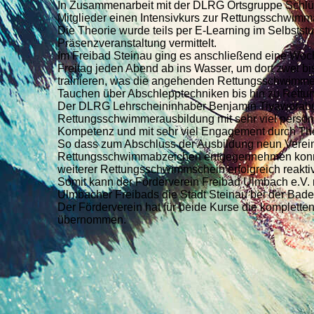
In Zusammenarbeit mit der DLRG Ortsgruppe Schlü
Mitglieder einen Intensivkurs zur Rettungsschwimm
Die Theorie wurde teils per E-Learning im Selbsts
Präsenzveranstaltung vermittelt.
Im Freibad Steinau ging es anschließend eine Woc
Freitag jeden Abend ab ins Wasser, um dort zwei bi
trainieren, was die angehenden Rettungsschwimm
Tauchen über Abschlepptechniken bis hin zu Rettun
Der DLRG Lehrscheininhaber Benjamin Tiyaworabun
Rettungsschwimmerausbildung mit sehr viel persön
Kompetenz und mit sehr viel Engagement durch Theo
So dass zum Abschluss der Ausbildung neun Vereins
Rettungsschwimmabzeichen entgegennehmen konn
weiterer Rettungsschwimmschein erfolgreich reaktiv
Somit kann der Förderverein Freibad Ulmbach e.V.
Ulmbacher Freibads die Stadt Steinau bei der Badea
Der Förderverein hat für beide Kurse die komplett
übernommen.