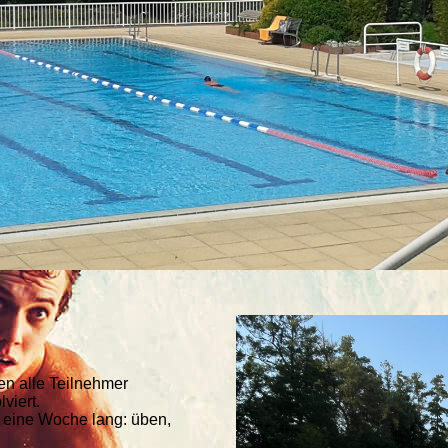
n alle Teilnehmer
viert.
r eine Woche lang: üben,