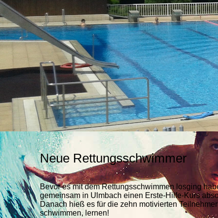
Neue Rettungsschwimmer
Bevor es mit dem Rettungsschwimmen losging habe
gemeinsam in Ulmbach einen Erste-Hilfe-Kurs absol
Danach hieß es für die zehn motivierten Teilnehme
schwimmen, lernen!