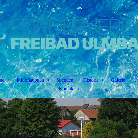
ne
Informationen
Spenden
Historie
Galerie
J
Kontakt