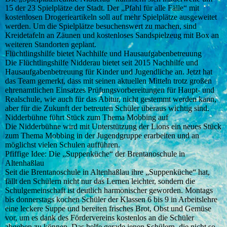
15 der 23 Spielplätze der Stadt. Der „Pfahl für alle Fälle“ mit
kostenlosen Drogerieartikeln soll auf mehr Spielplätze ausgeweitet
werden. Um die Spielplätze besuchenswert zu machen, sind
Kreidetafeln an Zäunen und kostenloses Sandspielzeug mit Box an
weiteren Standorten geplant.
Flüchtlingshilfe bietet Nachhilfe und Hausaufgabenbetreuung
Die Flüchtlingshilfe Nidderau bietet seit 2015 Nachhilfe und
Hausaufgabenbetreuung für Kinder und Jugendliche an. Jetzt hat
das Team gemerkt, dass mit seinen aktuellen Mitteln trotz großen
ehrenamtlichen Einsatzes Prüfungsvorbereitungen für Haupt- und
Realschule, wie auch für das Abitur, nicht gestemmt werden kann,
aber für die Zukunft der betreuten Schüler überaus wichtig sind.
Nidderbühne führt Stück zum Thema Mobbing auf
Die Nidderbühne wird mit Unterstützung der Lions ein neues Stück
zum Thema Mobbing in der Jugendgruppe erarbeiten und an
möglichst vielen Schulen aufführen.
Pfiffige Idee: Die „Suppenküche“ der Brentanoschule in
Altenhaßlau
Seit die Brentanoschule in Altenhaßlau ihre „Suppenküche“ hat,
fällt den Schülern nicht nur das Lernen leichter, sondern die
Schulgemeinschaft ist deutlich harmonischer geworden. Montags
bis donnerstags kochen Schüler der Klassen 6 bis 9 in Arbeitslehre
eine leckere Suppe und bereiten frisches Brot, Obst und Gemüse
vor, um es dank des Fördervereins kostenlos an die Schüler
abgeben zu können. Das helfe gerade jenen Schülern, die nicht so