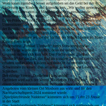
Wohl kaum irgendwo besser aufgehoben sei das Geld bei der
Förderung von Kindern und Jugendlichen. „Wir wollen gemeinsam
der neuen Generation die Möglichkeit geben, genauso tolle
Menschen wie Sie zu werden“, so der Landrat.
Lions-Präsident Horst Link bedankte sich bei allen Sponsoren und
Unterstütztern des Adventskalender-Aktion, mit der die Mittel aus
der Bevölkerung zusammengetragen wurden. Er freue sich sehr,
dass bei den Förderpreisträgern eine gute Mischung
zustandegekommen sei, die die Vielfalt der Möglichkeiten im Main-
Kinzig-Kreis zeige.
Förderverein „Freibad Ulmbach“ bietet Schwimmkurse an
In der Folge wurde das deutlich, denn die sieben Vereine und
Gruppen stellten sich kurz vor. Der Förderverein „Freibad
Ulmbach“ hat das Ziel, das Bad als sozialen Treffpunkt im Ort zu
erhalten und es allen Kindern aus dem Ort zu ermöglichen,
Schwimmen zu lernen. Das sei genau so wichtig wie Lesen und
Schreiben.
Der rührige Verein „Dorfleben Flörsbachtal“
Gefördert wird auch der Verein „Dorfleben Flörsbachtal“, der mit
einem Seifenkistenrennen samt Werkstatt sowie vielen weiteren
Angeboten vom kleinen Ort Mosborn aus wirkt und für den
Nachbarschaftspreis 2024 nominiert wurde.
„Spielplatzfreunde Nidderau“ kümmern sich um 15 der 23 Areale
in der Stadt
Die „Spielplatzfreunde Nidderau“ kümmern sich mittlerweile um