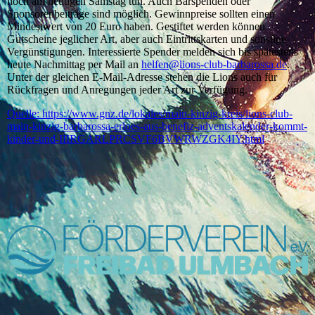
noch am heutigen Samstag tun. Auch Barspenden oder
Sponsorenbeiträge sind möglich. Gewinnpreise sollten einen
Mindestwert von 20 Euro haben. Gestiftet werden können
Gutscheine jeglicher Art, aber auch Eintrittskarten und sonstige
Vergünstigungen. Interessierte Spender melden sich bis spätestens
heute Nachmittag per Mail an
helfen@lions-club-barbarossa.de
.
Unter der gleichen E-Mail-Adresse stehen die Lions auch für
Rückfragen und Anregungen jeder Art zur Verfügung.
Quelle: https://www.gnz.de/lokales/main-kinzig-kreis/lions-club-
main-kinzig-barbarossa-erloes-aus-benefiz-adventskalender-kommt-
kinder-und-IIIRGARLPRCSVF6BVWRWZGK4IY.html