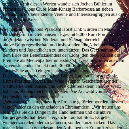
erfüllen“ – mit diesen Worten wandte sich Jochen Bühler im
Namen des Lions Clubs Main-Kinzig Barbarbossa an sieben
ehrenamtlich arbeitendende Vereine und Interessengruppen aus dem
Main-Kinzig-Kreis.
Gemeinsam mit Lions-Präsident Horst Link wurden im Main-
Kinzig-Forum in Gelnhausen insgesamt 9.000 Euro Fördergelder
an Projekte zwischen Nidderau und Steinau überreicht, um die
aktive Bürgergesellschaft und insbesondere die Arbeit von und mit
Kindern und Jugendlichen zu unterstützen. Das Geld stammt aus
dem Erlös des Benefizkalenders der Lions, den die GNZ seit der
Premiere als Medienpartner unterstützt. Insgesamt wurden aus dem
Adventskalender-Projekt rund 36.000 Euro ausgeschüttet.
Jury wählte aus 20 eingereichten Projekten aus
Die Jury, bestehend aus Jochen Bühler, Landrat Thorsten Stolz,
Lions-Präsident Horst Link, Wido Wagner, Geschäftsführer der
Stadtwerke Gelnhausen, und GNZ-Chefredakteur Thomas Welz,
hatte aus 20 eingereichten Projekten eine Auswahl von sieben
begünstigten Initiativen getroffen.
„Wir waren uns einig, dass Ihre Projekte gefördert werden müssen“,
sagte Bühler zu den eingeladenen Ehrenamtlern. „Wir freuen uns
sehr, dass Sie die Dinge in die Hand nehmen und die aktive
Bürgergesellschaft leben“, ergänzte Landrat Stolz. Es gelte,
weniger zu reden oder zu jammern, sondern anzupacken. Das
mache Mut, sich gemeinsam den Aufgaben der Zukunft zu stellen.